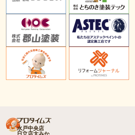
水戸中央店
日立店大みか