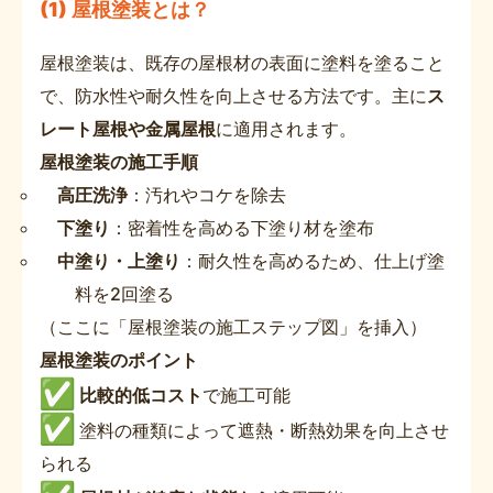
(1) 屋根塗装とは？
屋根塗装は、既存の屋根材の表面に塗料を塗ること
で、防水性や耐久性を向上させる方法です。主に
ス
レート屋根や金属屋根
に適用されます。
屋根塗装の施工手順
高圧洗浄
：汚れやコケを除去
下塗り
：密着性を高める下塗り材を塗布
中塗り・上塗り
：耐久性を高めるため、仕上げ塗
料を2回塗る
（ここに「屋根塗装の施工ステップ図」を挿入）
屋根塗装のポイント
比較的低コスト
で施工可能
塗料の種類によって遮熱・断熱効果を向上させ
られる