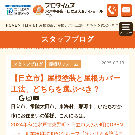
水戸中央店・日立店大みかショール
ーム
HOME
>
【日立市】屋根塗装と屋根カバー工法、どちらを選ぶべき？
メニュー
スタッフブログ
2025.03.18
スタッフブログ
屋根リフォーム
【日立市】屋根塗装と屋根カバー
工法、どちらを選ぶべき？
Google
Instagram
YouTube
日立市、常陸太田市、東海村、那珂市、
ひたちなか
市
にお住まいの皆様、こんにちは。
2024年秋に水戸市東野町・日立市大みか町にOPEN
した、創業96年のKPCグループ【㈱いばらき塗装テ