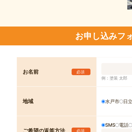
お申し込みフ
お名前
必須
例：塗装 太郎
地域
水戸市
日
SMS
電話
ご希望の返答方法
必須