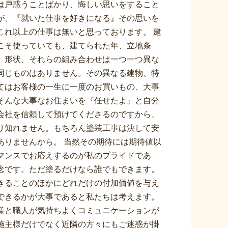
は戸惑うことばかり、悔しい思いをすること
が、『就いた仕事を好きになる』その思いを
これ以上の仕事は無いと思っております。 建
こそ使っていても、建てられた年、立地条
、形状、それらの組み合わせは一つ一つ異な
同じものはありません。その異なる建物、特
てはお客様の一生に一度のお買いもの、大事
そんな大事なお住まいを『任せたよ』と自分
会社を信頼して預けてくださるのですから、
り知れません。もちろん塗装工事は決して安
ありませんから。 当然その期待には期待値以
マンスでお応えするのが私のプライドであ
念です。ただ塗るだけなら誰でもできます。
きることのほかにどれだけの付加価値を与え
できるかが大事であると私たちは考えます。
様と職人が気持ちよくコミュニケーションが
施主様だけでなく近隣の方々にもご迷惑が掛