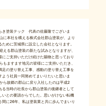
らき塗装テック 代表の佐藤隆でございま
郡山に本社を構える株式会社郡山塗装が、より
るために茨城県に設立した会社となります。
を迎える郡山塗装の新たな試みとなりますが、
様にご支持いただけ続けた賜物と思っており
からもますます地元の皆様にご支持いただき、
満足の塗り替え工事、感動の塗り替え工事を
すよう社員一同努めてまいりたいと思いま
京から故郷の郡山に戻り入社したのは平成2
ある当時の社長から郡山塗装の後継者として
しいとの要請からでした。思いがけない転機
う間に26年、私は塗装業と共に歩んでまいり