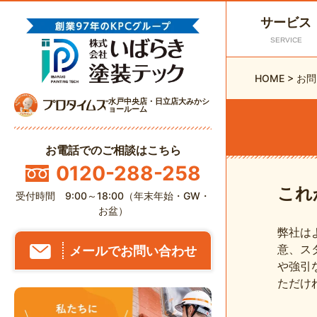
サービス
SERVICE
HOME
>
お問
水戸中央店・日立店大みかシ
ョールーム
お電話でのご相談はこちら
0120-288-258
これ
受付時間 9:00～18:00（年末年始・GW・
お盆）
弊社は
意、ス
メールでお問い合わせ
や強引
ただけ