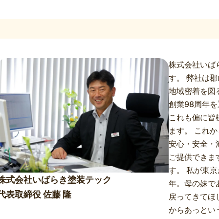
株式会社いば
す。 弊社は
地域密着を図
創業98周年
これも偏に皆
ます。 これ
安心・安全・
ご提供できま
す。 私が東
株式会社いばらき塗装テック
年。母の妹で
代表取締役 佐藤 隆
戻ってきてほ
からあっとい