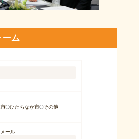
ォーム
立市
ひたちなか市
その他
メール