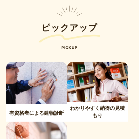
の
ペ
ー
ピックアップ
ジ
送
り
PICKUP
わかりやすく納得の見積
有資格者による建物診断
もり