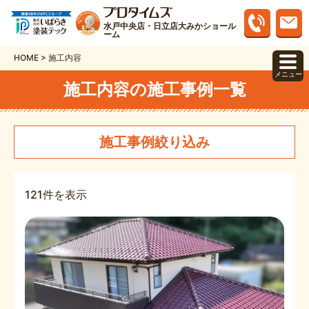
水戸中央店・日立店大みかショール
ーム
HOME
>
施工内容
メニュー
施工内容の施工事例一覧
施工事例絞り込み
121件を表示