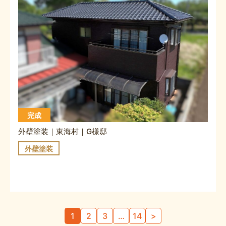
完成
外壁塗装｜東海村｜G様邸
外壁塗装
投
1
2
3
…
14
>
稿