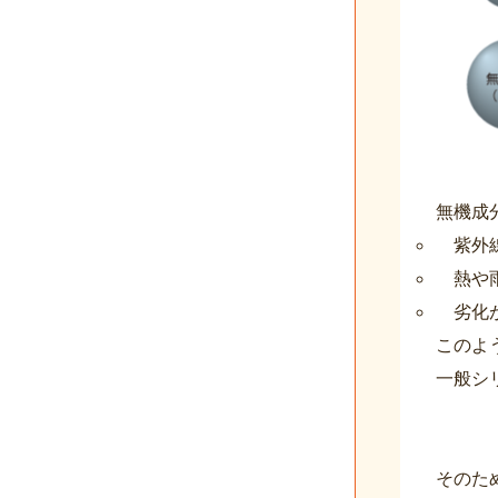
無機成
紫外
熱や
劣化
このよ
一般シ
そのた