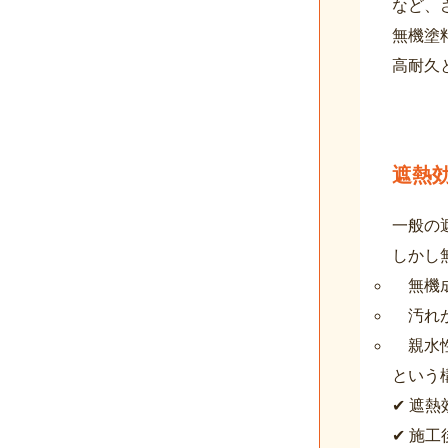
など、
無機塗料
高耐久
遮熱効
一般の
しかし無
無機
汚れ
親水
という
✔ 遮
✔ 施