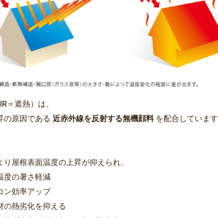
R（IR＝遮熱）は、
昇の原因である
近赤外線を反射する無機顔料
を配合しています
より屋根表面温度の上昇が抑えられ、
温度の暑さ軽減
コン効率アップ
材の熱劣化を抑える