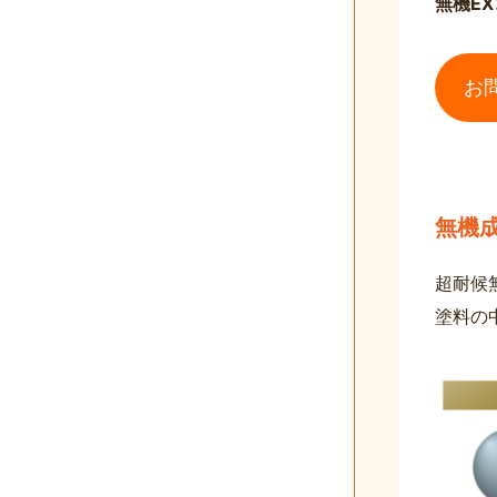
無機E
お
無機
超耐候無
塗料の