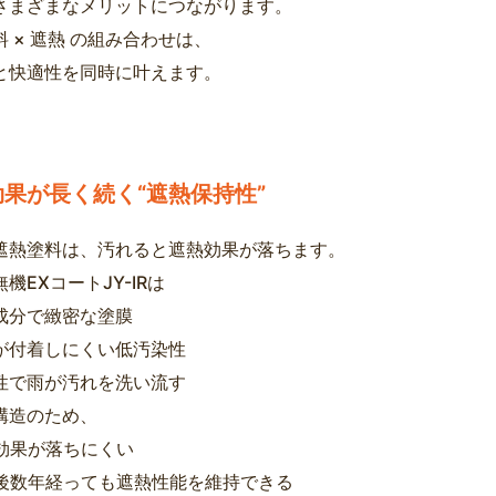
さまざまなメリットにつながります。
 × 遮熱 の組み合わせは、
と快適性を同時に叶えます。
果が長く続く“遮熱保持性”
遮熱塗料は、汚れると遮熱効果が落ちます。
機EXコートJY-IRは
成分で緻密な塗膜
が付着しにくい低汚染性
性で雨が汚れを洗い流す
構造のため、
熱効果が落ちにくい
工後数年経っても遮熱性能を維持できる