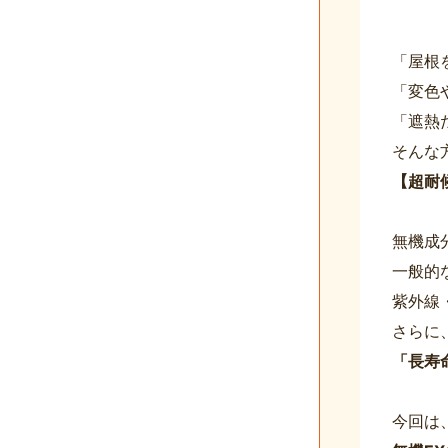
「屋根
「変色
「遮熱
そんな
【超耐候
無機成
一般的
紫外線
さらに
「長寿命
今回は