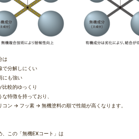
分は
線で分解しにくい
雨にも強い
が比較的ゆっくり
うな特徴を持っており、
リコン → フッ素 → 無機塗料の順で性能が高くなります。
め、この「無機EXコート」は