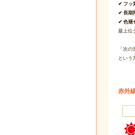
✔ フ
✔ 長
✔ 色
最上位
「次の
という
赤外