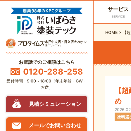
サービス
SERVICE
HOME
>
【超
水戸中央店・日立店大みかシ
ョールーム
お電話でのご相談はこちら
0120-288-258
受付時間 9:00～18:00（年末年始・GW・
お盆）
【超
め
見積シミュレーション
2026.02
塗料選
メールでお問い合わせ