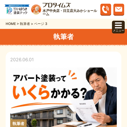
水戸中央店・日立店大みかショール
ーム
HOME
>
執筆者
>
ページ 3
メニュー
執筆者
2026.06.01
執筆者