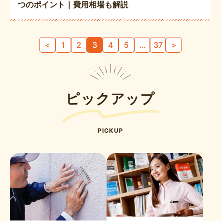
つのポイント｜費用相場も解説
投
<
1
2
3
4
5
…
37
>
稿
の
ペ
ー
ピックアップ
ジ
送
り
PICKUP