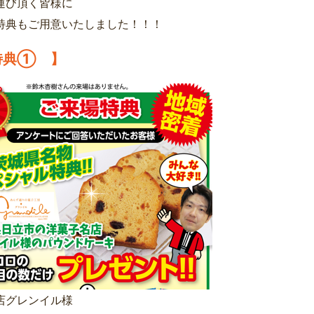
運び頂く皆様に
特典もご用意いたしました！！！
特典① 】
店グレンイル様