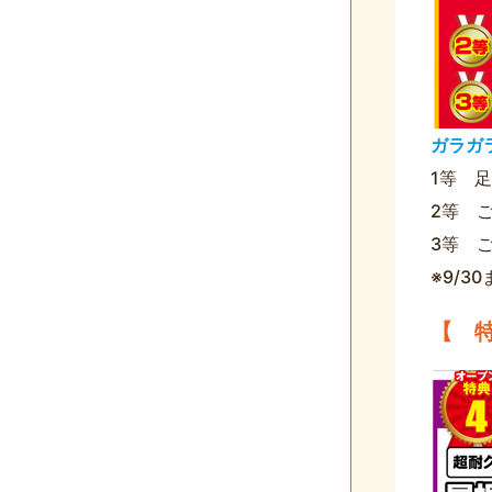
ガラガ
1等 
2等 
3等 
※9/
【 