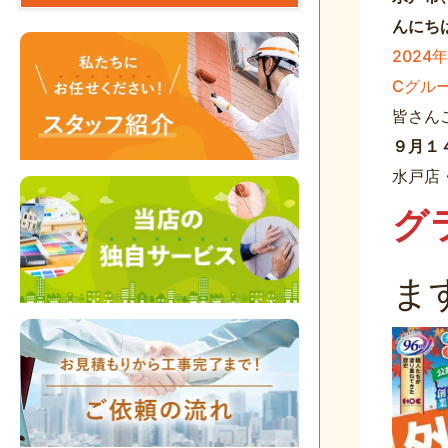
んにち
202
Cグル
皆さん
９月１
水戸店
グ
ま