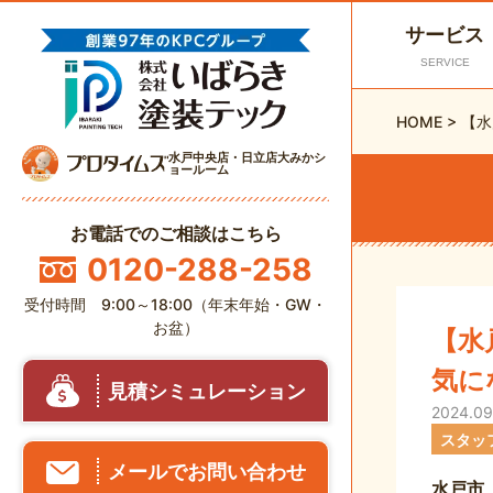
サービス
SERVICE
HOME
>
【水
水戸中央店・日立店大みかシ
ョールーム
お電話でのご相談はこちら
0120-288-258
受付時間 9:00～18:00（年末年始・GW・
お盆）
【水
気に
見積シミュレーション
2024.09
スタッ
メールでお問い合わせ
水戸市