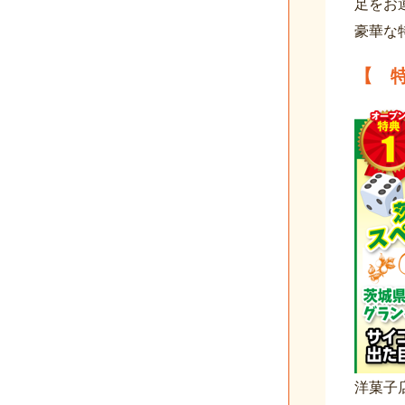
足をお
豪華な
【 
洋菓子