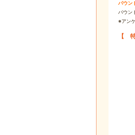
パウン
パウン
※アン
【 