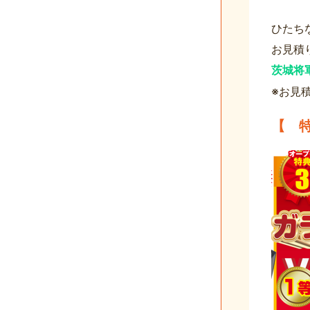
ひたち
お見積
茨城将
※お見
【 