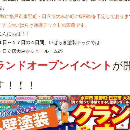
は。
4年秋に水戸市東野町・日立市大みか町にOPENを予定しておりま
ープ【㈱いばらき塗装テック】の齋藤です。
こんにちは！！
４日～１７日の４日間
、いばらき塗装テックでは
・日立店大みかショールームの
ランドオープンイベント
が
す！！！