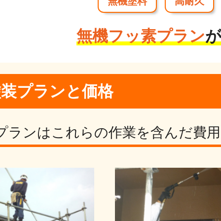
無機塗料
高耐久
無機フッ素プラン
塗装プランと価格
プランはこれらの作業を
含んだ費用