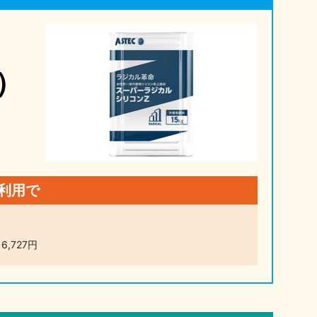
）
利用で
6,727円