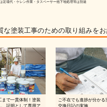
合は足場代・ケレン作業・タスペーサー他下地処理等は別途
質な塗装工事のための
取り組みをお
工まで一貫体制！塗装
ご不在でも進捗が分かる
し、証明として専用ア
交換日記の実施