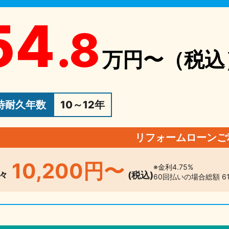
54
.8
万円〜（税込
待耐久年数
10～12年
リフォームローンご
10,200円〜
※金利4.75%
々
(税込)
60回払いの場合総額 61