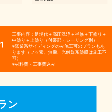
工事内容：足場代＋高圧洗浄＋補修＋下塗り＋
中塗り＋上塗り（付帯部・シーリング別）
1
※窯業系サイディングのみ施工可のプランもあ
ります（フッ素、無機、光触媒系塗膜は施工不
可）
※材料費・工事費込み
ラン