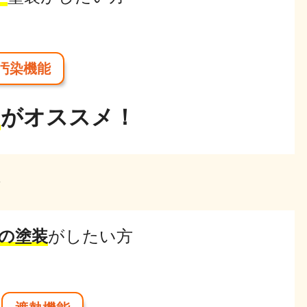
汚染機能
ン
がオススメ！
・
の塗装
がしたい方