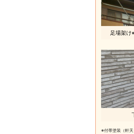
足場架け
※付帯塗装（軒