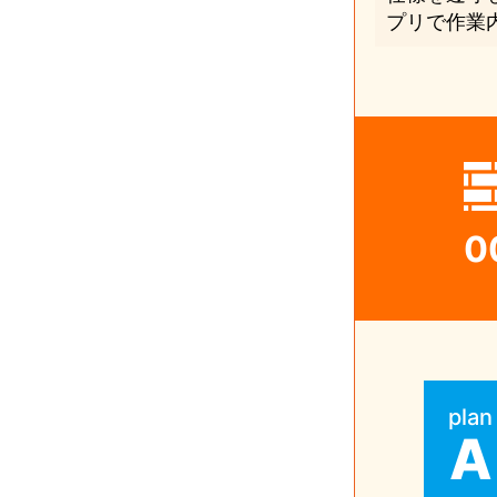
プリで作業
0
plan
A