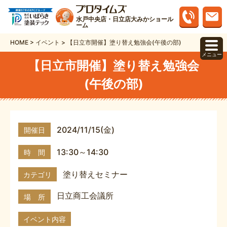
水戸中央店・日立店大みかショール
ーム
HOME
>
イベント
>
【日立市開催】塗り替え勉強会(午後の部)
メニュー
【日立市開催】塗り替え勉強会
(午後の部)
2024/11/15(金)
開催日
13:30～14:30
時 間
塗り替えセミナー
カテゴリ
日立商工会議所
場 所
イベント内容