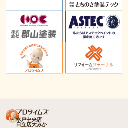
水戸中央店
日立店大みか