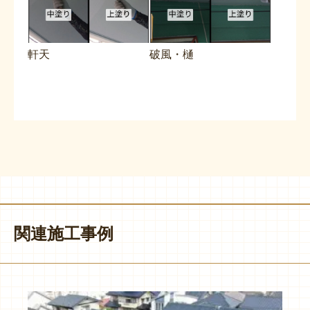
軒天
破風・樋
関連施工事例