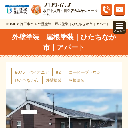
水戸中央店・日立店大みかショール
ーム
HOME
>
施工事例
>
外壁塗装｜屋根塗装｜ひたちなか市｜アパート
メニュー
外壁塗装｜屋根塗装｜ひたちなか
市｜アパート
8075 パイオニア
8211 コーヒーブラウン
ひたちなか市
外壁塗装
屋根塗装