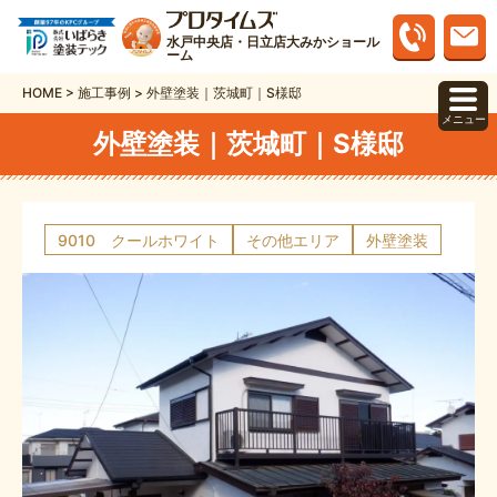
水戸中央店・日立店大みかショール
ーム
HOME
>
施工事例
>
外壁塗装｜茨城町｜S様邸
メニュー
外壁塗装｜茨城町｜S様邸
9010 クールホワイト
その他エリア
外壁塗装