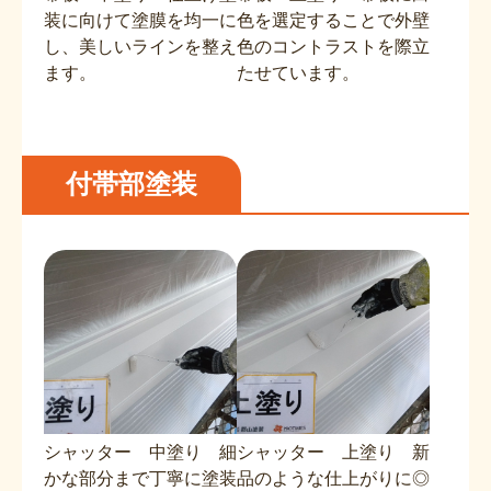
装に向けて塗膜を均一に
色を選定することで外壁
し、美しいラインを整え
色のコントラストを際立
ます。
たせています。
付帯部塗装
シャッター 中塗り 細
シャッター 上塗り 新
かな部分まで丁寧に塗装
品のような仕上がりに◎