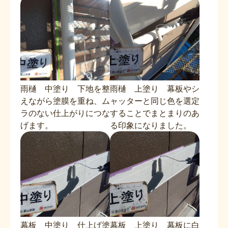
雨樋 中塗り 下地を整
雨樋 上塗り 幕板やシ
えながら塗膜を重ね、ム
ャッターと同じ色を選定
ラのない仕上がりにつな
することでまとまりのあ
げます。
る印象になりました。
幕板 中塗り 仕上げ塗
幕板 上塗り 幕板に白