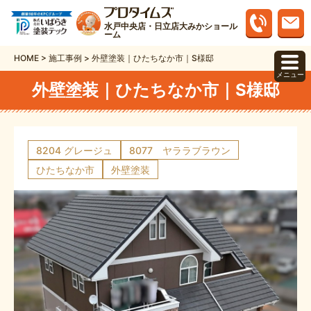
水戸中央店・日立店大みかショール
ーム
HOME
>
施工事例
>
外壁塗装｜ひたちなか市｜S様邸
メニュー
外壁塗装｜ひたちなか市｜S様邸
8204 グレージュ
8077 ヤララブラウン
ひたちなか市
外壁塗装