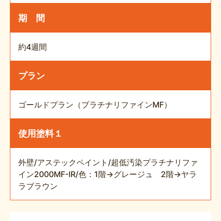
期 間
約4週間
プラン
ゴールドプラン（プラチナリファインMF）
使用塗料１
外壁/アステックペイント/超低汚染プラチナリファ
イン2000MF-IR/色：1階→グレージュ 2階→ヤラ
ラブラウン