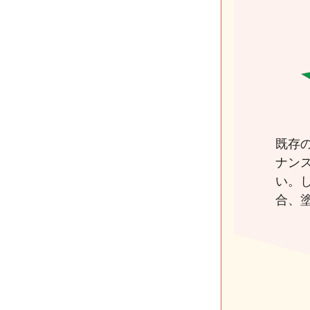
既存
ナン
い。
合、