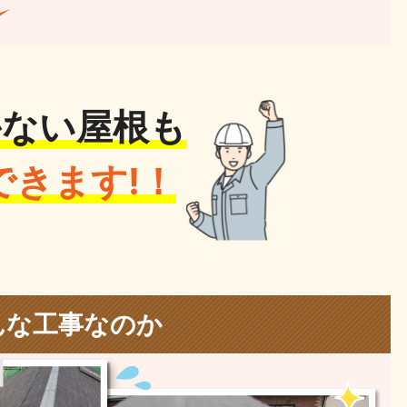
かない屋根も
きます!！
んな工事なのか