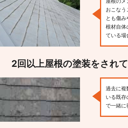
屋根のメ
おこなう
とも傷み
根材自体
ている場
2回以上屋根の塗装を
され
過去に複
いる既存
で一緒に