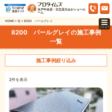
水戸中央店・日立店大みかショール
ーム
HOME
>
色
>
8200 パールグレイ
メニュー
8200 パールグレイの施工事例
一覧
施工事例絞り込み
2件を表示