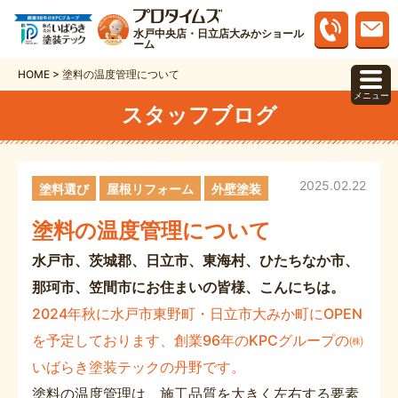
水戸中央店・日立店大みかショール
ーム
HOME
>
塗料の温度管理について
メニュー
スタッフブログ
2025.02.22
塗料選び
屋根リフォーム
外壁塗装
塗料の温度管理について
水戸市、茨城郡、日立市、東海村、ひたちなか市、
那珂市、笠間市にお住まいの皆様、こんにちは。
2024年秋に水戸市東野町・日立市大みか町にOPEN
を予定しております、創業96年のKPCグループの㈱
いばらき塗装テックの丹野です。
塗料の温度管理は、施工品質を大きく左右する要素