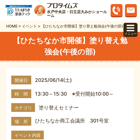
水戸中央店・日立店大みかショール
ーム
HOME
>
イベント
>
【ひたちなか市開催】塗り替え勉強会(午後の部)
メニュー
【ひたちなか市開催】塗り替え勉
強会(午後の部)
2025/06/14(土)
開催日
13:30～15:30 ※受付開始10:00～
時 間
塗り替えセミナー
カテゴリ
ひたちなか商工会議所 301号室
場 所
イベント内容