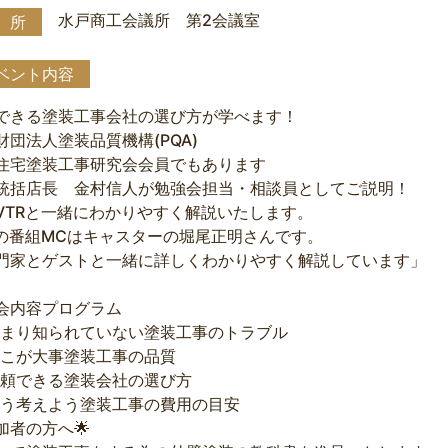
水戸商工会議所 第2会議室
 所
ベント内容
できる塗装工事会社の選び方が学べます！
財団法人塗装品質機構(PQA)
住宅塗装工事研究会会員でもあります
統括店長 金村信人が勉強会担当・相談員としてご説明！
VTRと一緒にわかりやすく解説いたします。
Rの番組MCはキャスターの堀尾正明さんです。
門家とゲストと一緒に詳しくわかりやすく解説しています」
会内容プログラム
まり知られていない塗装工事のトラブル
こが大事塗装工事の品質
頼できる塗装会社の選び方
う考えよう塗装工事の費用の目安
参加者の方へ🌟