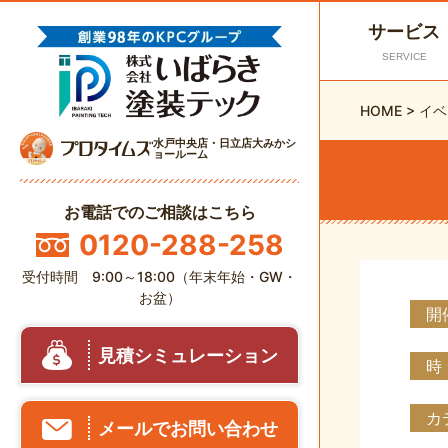
サービス
SERVICE
HOME
>
イベ
水戸中央店・日立店大みかシ
ョールーム
お電話でのご相談はこちら
0120-288-258
受付時間 9:00～18:00（年末年始・GW・
お盆）
開
見積シミュレーション
時
カ
メールでお問い合わせ