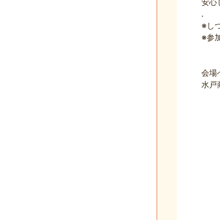
安心
.
※し
※参
会場
水戸