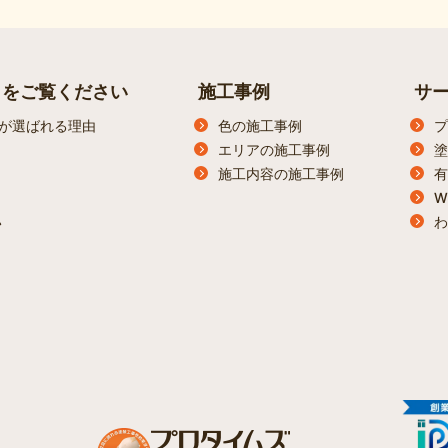
らをご覧ください
施工事例
サ
が選ばれる理由
色の施工事例
プ
エリアの施工事例
塗
施工内容の施工事例
有
W
わ
ン