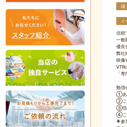
場
イ
信頼
一般
優良
弊社
映像
VT
「専
勉強
①あ
②こ
③信
④こ
🌟